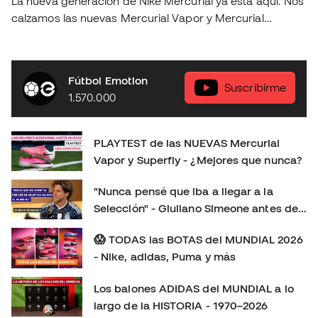
La nueva generación de Nike Mercurial ya está aquí. Nos
calzamos las nuevas Mercurial Vapor y Mercurial
Superfly para ponerlas a prueba sobre el terreno de
juego y descubrir si realmente suponen un salto
respecto a la generación anterior. En este playtest
Fútbol Emotion
analizamos: 👟 Ajuste y comodidad. ⚽ Sensaciones con
Suscribírme
1.570.000
el balón. 🚀 Tracción, aceleración y cambios de ritmo. 🔍
Todas las novedades de esta nueva generación. 🤔
¿Merecen la pena? ¿Cuál elegir: Vapor o Superfly?
PLAYTEST de las NUEVAS Mercurial
Déjanos en los comentarios tu opinión: ¿Eres más de
Vapor y Superfly - ¿Mejores que nunca?
Mercurial Vapor o de Mercurial Superfly? 👇 Consíguelas
aquí:
"Nunca pensé que iba a llegar a la
https://www.futbolemotion.com/es/categoria/botas-de-
Selección" - Giuliano Simeone antes de
futbol/nike/linea-mercurial-velocidad Síguenos para no
su primer Mundial
perderte más playtests, comparativas y reviews de las
😱 TODAS las BOTAS del MUNDIAL 2026
últimas botas de fútbol: Instagram:
- Nike, adidas, Puma y más
https://www.instagram.com/futbolemotion TikTok:
Los balones ADIDAS del MUNDIAL a lo
https://www.tiktok.com/@futbolemotion X:
largo de la HISTORIA - 1970–2026
https://x.com/futbolemotion #Mercurial #NikeFootball