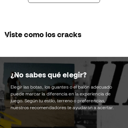
Ver pack
Ver pack
Jude Bellingham
adidas Predator FT
¡Comprar ahora!
Viste como los cracks
¿No sabes qué elegir?
Elegir las botas, los guantes o el balón adecuado
Tacos
Guante
puede marcar la diferencia en la experiencia de
juego. Según tu estilo, terreno o preferencias,
nuestros recomendadores te ayudarán a acertar.