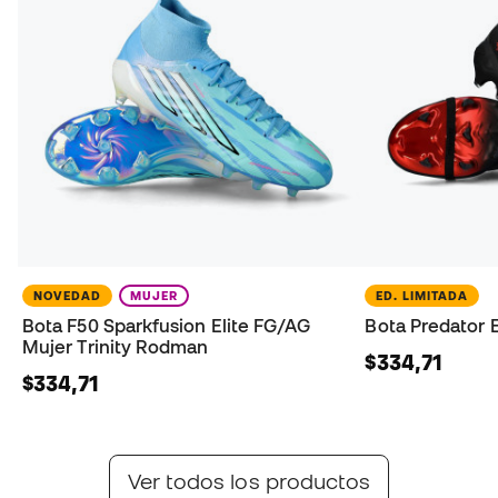
NOVEDAD
MUJER
ED. LIMITADA
Bota F50 Sparkfusion Elite FG/AG
Bota Predator E
Mujer Trinity Rodman
$334,71
$334,71
adidas Chaos vs Control
Nike Break 'Em Pack
Nuevas F50, Predator & Copa
Nuevas Mercurial, Phantom & Tiempo
Ver todos los productos