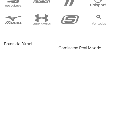
Ver todas
Botas de fútbol
Camisetas Real Madrid
Zapatillas fútbol Sala
Camisetas FC Barcelona
Botas Haaland
Camisetas Atlético de
Botas Mbappé
Madrid
Botas Lamine Yamal
Ropa térmica
Botas de fútbol adidas
Ropa Entrenamiento
Botas de fútbol Nike
Camisetas España
Balones de Fútbol
Camisetas de fútbol