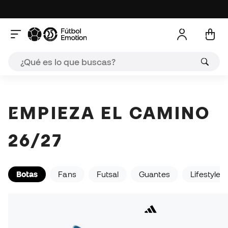
Fórmula moderna, sensibilidad clásica. Siente la piel en
F50 y Predator.
¡Compra las F50!
¡Quiero las Predator!
EMPIEZA EL CAMINO
26/27
Botas
Fans
Futsal
Guantes
Lifestyle