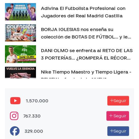
#MercurialVapor #MercurialSuperfly #BotasDeFútbol
Adivina El Futbolista Profesional con
#Playtest #Review #futbolemotion #botasdefutbol
Jugadores del Real Madrid Castilla
#futbol #nikemercurial soloporteros_portada_es _es
BORJA IGLESIAS nos enseña su
colección de BOTAS DE FÚTBOL... y le
sorprendemos con un REGALO 🎁
DANI OLMO se enfrenta al RETO DE LAS
3 PORTERÍAS… ¿ROMPERÁ EL RÉCORD?
😱
Nike Tiempo Maestro y Tiempo Ligera -
REVIEW a fondo de la NUEVA
GENERACIÓN 👀
Las MEJORES BOTAS de fútbol de 2025 👑 | La más
usada, la más vendida y el TOP 3 definitivo
1.570.000
Seguir
PLAYTEST nuevas PREDATOR FT. 26 - NUEVO CAMBIO
767.330
Seguir
DE GENERACIÓN!
329.000
Seguir